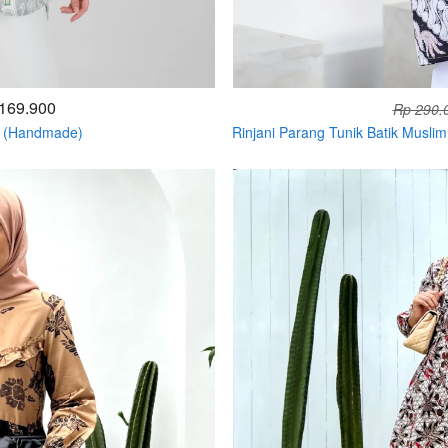
169.900
Rp 290.
u (Handmade)
Rinjani Parang Tunik Batik Musl