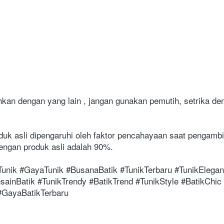
hkan dengan yang lain , jangan gunakan pemutih, setrika d
uk asli dipengaruhi oleh faktor pencahayaan saat pengambi
ngan produk asli adalah 90%.
Tunik #GayaTunik #BusanaBatik #TunikTerbaru #TunikElegan
sainBatik #TunikTrendy #BatikTrend #TunikStyle #BatikChic 
 #GayaBatikTerbaru