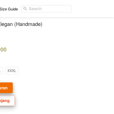
Search
Size Guide
 Elegan (Handmade)
900
L
XXXL
uran
njang