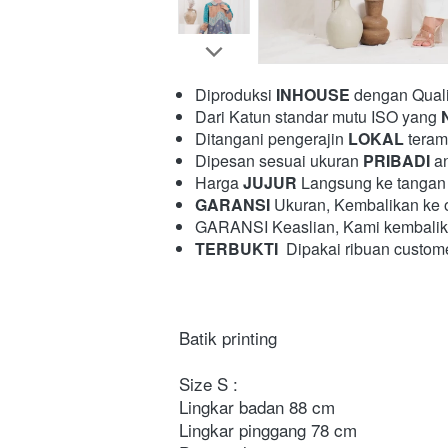
Diproduksi 
INHOUSE
 dengan Quali
Dari Katun standar mutu ISO yang 
Ditangani pengerajin 
LOKAL
 teram
Dipesan sesuai ukuran 
PRIBADI
 a
Harga 
JUJUR
 Langsung ke tangan 
GARANSI
 Ukuran, Kembalikan ke ou
GARANSI Keaslian, Kami kembalikan 
TERBUKTI
  Dipakai ribuan custom
Batik printing
Size S : 

Lingkar badan 88 cm

Lingkar pinggang 78 cm
