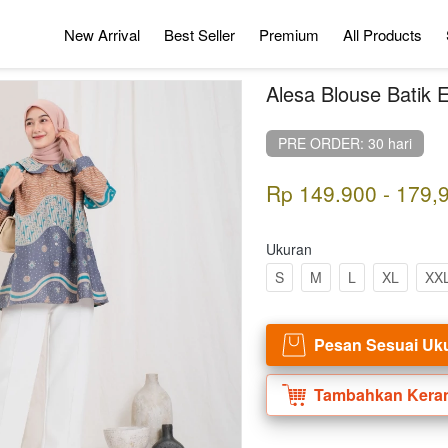
New Arrival
Best Seller
Premium
All Products
Alesa Blouse Batik
PRE ORDER: 30 hari
Rp 149.900 - 179,
Ukuran
S
M
L
XL
XX
Pesan Sesuai Uk
`
Tambahkan Kera
`