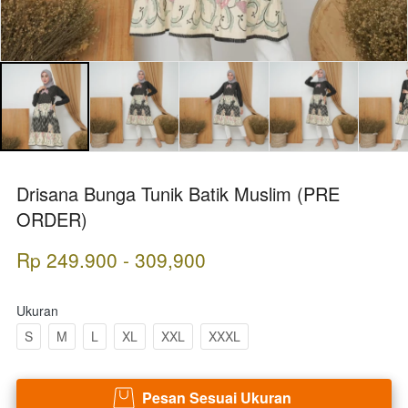
Drisana Bunga Tunik Batik Muslim (PRE
ORDER)
Rp 249.900 - 309,900
Ukuran
S
M
L
XL
XXL
XXXL
Pesan Sesuai Ukuran
`