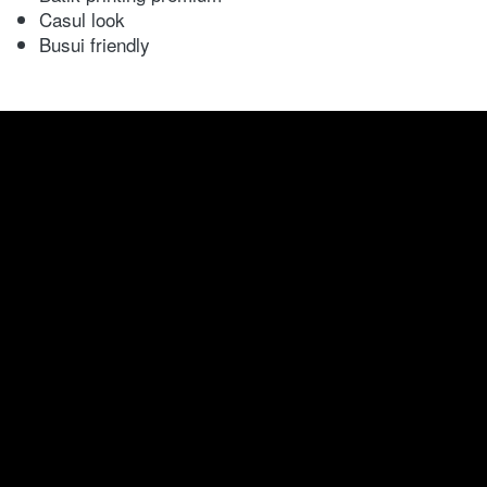
Casul look
Busui friendly