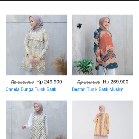
Rp 249.900
Rp 269.900
Rp 350.000
Rp 350.000
Canela Bunga Tunik Batik
Bestari Tunik Batik Muslim
Muslim (PRE ORDER)
(PRE ORDER)