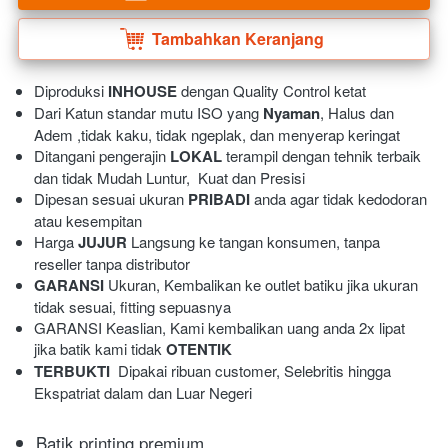
Tambahkan Keranjang
`
Diproduksi 
INHOUSE
 dengan Quality Control ketat
Dari Katun standar mutu ISO yang 
Nyaman
, Halus dan 
Adem ,tidak kaku, tidak ngeplak, dan menyerap keringat 
Ditangani pengerajin 
LOKAL
 terampil dengan tehnik terbaik 
dan tidak Mudah Luntur,  Kuat dan Presisi 
Dipesan sesuai ukuran 
PRIBADI
 anda agar tidak kedodoran 
atau kesempitan
Harga 
JUJUR
 Langsung ke tangan konsumen, tanpa 
reseller tanpa distributor
GARANSI
 Ukuran, Kembalikan ke outlet batiku jika ukuran 
tidak sesuai, fitting sepuasnya
GARANSI Keaslian, Kami kembalikan uang anda 2x lipat 
jika batik kami tidak 
OTENTIK
TERBUKTI
  Dipakai ribuan customer, Selebritis hingga 
Ekspatriat dalam dan Luar Negeri 
Batik printing premium