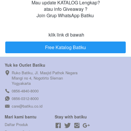
Mau update KATALOG Lengkap?

atau info Giveaway ?

Join Grup WhatsApp Batiku 

 klik link di bawah
Free Katalog Batiku
`
Yuk ke Outlet Batiku
Ruko Batiku, Jl. Masjid Pathok Negara 
Mlangi no 4, Nogotirto Sleman  
Yogyakarta
0856-4840-8000
0856-0312-8000
care@batiku.co.id
Mari kami bantu
Stay with batiku
Daftar Produk