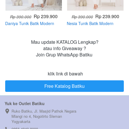
Rp 239.900
Rp 239.900
Rp 390.000
Rp 390.000
Daniya Tunik Batik Modern
Nesia Tunik Batik Modern
Terbaru (Handmade)
Terbaru (Handmade)
Mau update KATALOG Lengkap?

atau info Giveaway ?

Join Grup WhatsApp Batiku 

 klik link di bawah
Free Katalog Batiku
`
Yuk ke Outlet Batiku
Ruko Batiku, Jl. Masjid Pathok Negara 
Mlangi no 4, Nogotirto Sleman  
Yogyakarta
0856-4840-8000