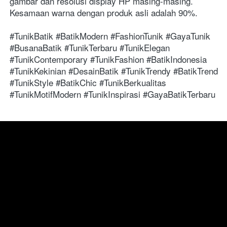
gambar dan resolusi display HP masing-masing. 
Kesamaan warna dengan produk asli adalah 90%.
#TunikBatik #BatikModern #FashionTunik #GayaTunik 
#BusanaBatik #TunikTerbaru #TunikElegan 
#TunikContemporary #TunikFashion #BatikIndonesia 
#TunikKekinian #DesainBatik #TunikTrendy #BatikTrend 
#TunikStyle #BatikChic #TunikBerkualitas 
#TunikMotifModern #TunikInspirasi #GayaBatikTerbaru