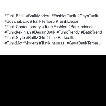
#TunikBatik #BatikModern #FashionTunik #GayaTunik 
#BusanaBatik #TunikTerbaru #TunikElegan 
#TunikContemporary #TunikFashion #BatikIndonesia 
#TunikKekinian #DesainBatik #TunikTrendy #BatikTrend 
#TunikStyle #BatikChic #TunikBerkualitas 
#TunikMotifModern #TunikInspirasi #GayaBatikTerbaru