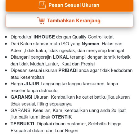
Pesan Sesuai Ukuran
`
Tambahkan Keranjang
`
Diproduksi 
INHOUSE
 dengan Quality Control ketat
Dari Katun standar mutu ISO yang 
Nyaman
, Halus dan 
Adem ,tidak kaku, tidak ngeplak, dan menyerap keringat 
Ditangani pengerajin 
LOKAL
 terampil dengan tehnik terbaik 
dan tidak Mudah Luntur,  Kuat dan Presisi 
Dipesan sesuai ukuran 
PRIBADI
 anda agar tidak kedodoran 
atau kesempitan
Harga 
JUJUR
 Langsung ke tangan konsumen, tanpa 
reseller tanpa distributor
GARANSI
 Ukuran, Kembalikan ke outlet batiku jika ukuran 
tidak sesuai, fitting sepuasnya
GARANSI Keaslian, Kami kembalikan uang anda 2x lipat 
jika batik kami tidak 
OTENTIK
TERBUKTI
  Dipakai ribuan customer, Selebritis hingga 
Ekspatriat dalam dan Luar Negeri 