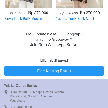
Rp 279.900
Rp 279.900
Rp 350.000
Rp 350.000
Sinya Tunik Batik Muslim
Yudhita Tunik Batik Muslim
(HANDMADE)
(HANDMADE)
Mau update KATALOG Lengkap?

atau info Giveaway ?

Join Grup WhatsApp Batiku 

 klik link di bawah
Free Katalog Batiku
`
Yuk ke Outlet Batiku
Ruko Batiku, Jl. Masjid Pathok Negara 
Mlangi no 4, Nogotirto Sleman  
Yogyakarta
0856-4840-8000