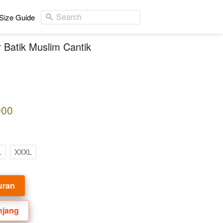
Search
Size Guide
 Batik Muslim Cantik
900
L
XXXL
uran
njang