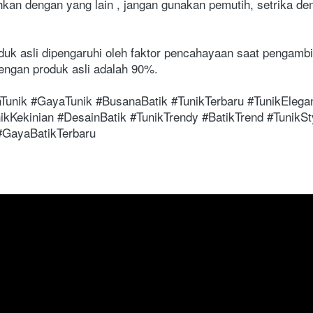
hkan dengan yang lain , jangan gunakan pemutih, setrika d
uk asli dipengaruhi oleh faktor pencahayaan saat pengambi
ngan produk asli adalah 90%.
ikKekinian #DesainBatik #TunikTrendy #BatikTrend #TunikSty
#GayaBatikTerbaru 