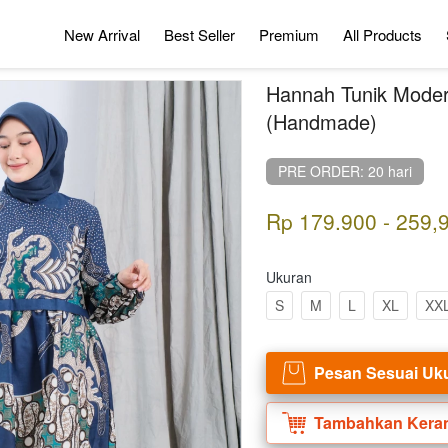
New Arrival
Best Seller
Premium
All Products
Hannah Tunik Moder
(Handmade)
PRE ORDER: 20 hari
Rp 179.900 - 259,
Ukuran
S
M
L
XL
XX
Pesan Sesuai Uk
`
Tambahkan Kera
`