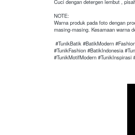
Cuci dengan detergen lembut , pisa
NOTE:
Warna produk pada foto dengan prod
masing-masing. Kesamaan warna de
 #TunikBatik #BatikModern #FashionTunik #GayaTunik #BusanaBatik #TunikTerbaru #TunikElegan #TunikContemporary 
#TunikFashion #BatikIndonesia #Tun
#TunikMotifModern #TunikInspirasi 