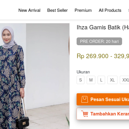
New Arrival
Best Seller
Premium
All Products
Ihza Gamis Batik (
PRE ORDER: 20 hari
Rp 269.900 - 329,
Ukuran
S
M
L
XL
XX
Pesan Sesuai Uk
`
Tambahkan Kera
`