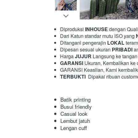
Diproduksi 
INHOUSE
 dengan Quali
Dari Katun standar mutu ISO yang 
Ditangani pengerajin 
LOKAL
 teram
Dipesan sesuai ukuran 
PRIBADI
 a
Harga 
JUJUR
 Langsung ke tangan 
GARANSI
 Ukuran, Kembalikan ke ou
GARANSI Keaslian, Kami kembalikan 
TERBUKTI
  Dipakai ribuan custom
Batik printing
Busui friendly
Casual look
Lembut jatuh
Lengan cuff