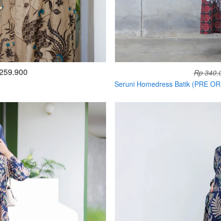
259.900
Rp 340.
Seruni Homedress Batik (PRE O