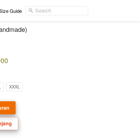
Search
Size Guide
Handmade)
900
L
XXXL
uran
njang