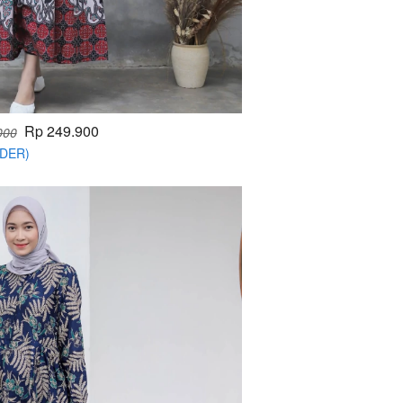
Rp 249.900
000
RDER)