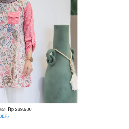
Rp 269.900
000
RDER)