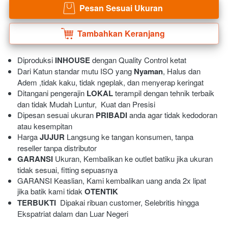
Pesan Sesuai Ukuran
`
Tambahkan Keranjang
`
Diproduksi 
INHOUSE
 dengan Quality Control ketat
Dari Katun standar mutu ISO yang 
Nyaman
, Halus dan 
Adem ,tidak kaku, tidak ngeplak, dan menyerap keringat 
Ditangani pengerajin 
LOKAL
 terampil dengan tehnik terbaik 
dan tidak Mudah Luntur,  Kuat dan Presisi 
Dipesan sesuai ukuran 
PRIBADI
 anda agar tidak kedodoran 
atau kesempitan
Harga 
JUJUR
 Langsung ke tangan konsumen, tanpa 
reseller tanpa distributor
GARANSI
 Ukuran, Kembalikan ke outlet batiku jika ukuran 
tidak sesuai, fitting sepuasnya
GARANSI Keaslian, Kami kembalikan uang anda 2x lipat 
jika batik kami tidak 
OTENTIK
TERBUKTI
  Dipakai ribuan customer, Selebritis hingga 
Ekspatriat dalam dan Luar Negeri 