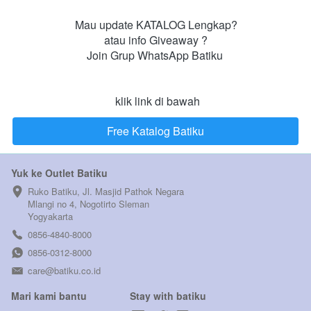
Mau update KATALOG Lengkap?

atau info Giveaway ?

Join Grup WhatsApp Batiku 

 klik link di bawah
Free Katalog Batiku
`
Yuk ke Outlet Batiku
Ruko Batiku, Jl. Masjid Pathok Negara 
Mlangi no 4, Nogotirto Sleman  
Yogyakarta
0856-4840-8000
0856-0312-8000
care@batiku.co.id
Mari kami bantu
Stay with batiku