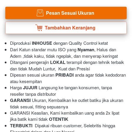
Pesan Sesuai Ukuran
`
Tambahkan Keranjang
`
Diproduksi 
INHOUSE
 dengan Quality Control ketat
Dari Katun standar mutu ISO yang 
Nyaman
, Halus dan 
Adem ,tidak kaku, tidak ngeplak, dan menyerap keringat 
Ditangani pengerajin 
LOKAL
 terampil dengan tehnik terbaik 
dan tidak Mudah Luntur,  Kuat dan Presisi 
Dipesan sesuai ukuran 
PRIBADI
 anda agar tidak kedodoran 
atau kesempitan
Harga 
JUJUR
 Langsung ke tangan konsumen, tanpa 
reseller tanpa distributor
GARANSI
 Ukuran, Kembalikan ke outlet batiku jika ukuran 
tidak sesuai, fitting sepuasnya
GARANSI Keaslian, Kami kembalikan uang anda 2x lipat 
jika batik kami tidak 
OTENTIK
TERBUKTI
  Dipakai ribuan customer, Selebritis hingga 
Ekspatriat dalam dan Luar Negeri 