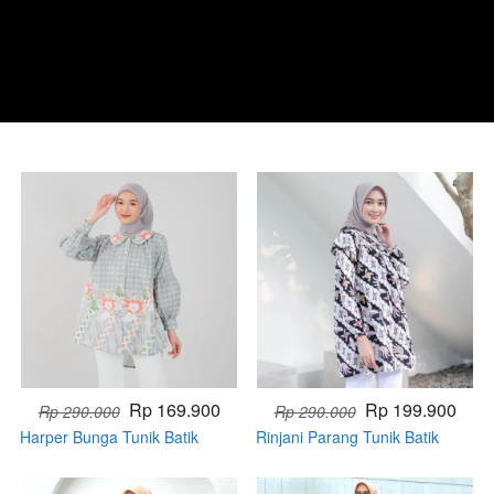
Rp 169.900
Rp 199.900
Rp 290.000
Rp 290.000
Harper Bunga Tunik Batik
Rinjani Parang Tunik Batik
Modern Terbaru (Handmade)
Muslim (PRE ORDER)