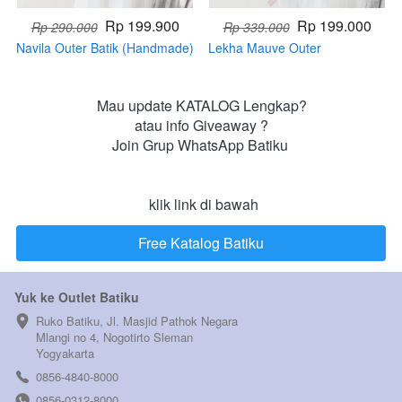
Rp 199.900
Rp 199.000
Rp 290.000
Rp 339.000
Navila Outer Batik (Handmade)
Lekha Mauve Outer
(Handmade)
Mau update KATALOG Lengkap?

atau info Giveaway ?

Join Grup WhatsApp Batiku 

 klik link di bawah
Free Katalog Batiku
`
Yuk ke Outlet Batiku
Ruko Batiku, Jl. Masjid Pathok Negara 
Mlangi no 4, Nogotirto Sleman  
Yogyakarta
0856-4840-8000
0856-0312-8000