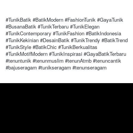
#TunikBatik #BatikModern #FashionTunik #GayaTunik 
#BusanaBatik #TunikTerbaru #TunikElegan 
#TunikContemporary #TunikFashion #BatikIndonesia 
#TunikKekinian #DesainBatik #TunikTrendy #BatikTrend 
#TunikStyle #BatikChic #TunikBerkualitas 
#TunikMotifModern #TunikInspirasi #GayaBatikTerbaru 
#tenuntunik #tenunmuslim #tenunAtmb #tenuncantik 
#bajuseragam #tunikseragam #tenunseragam