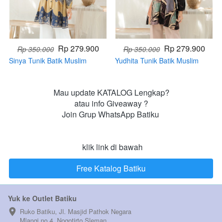
Rp 279.900
Rp 279.900
Rp 350.000
Rp 350.000
Sinya Tunik Batik Muslim
Yudhita Tunik Batik Muslim
(HANDMADE)
(HANDMADE)
Mau update KATALOG Lengkap?

atau info Giveaway ?

Join Grup WhatsApp Batiku 

 klik link di bawah
Free Katalog Batiku
`
Yuk ke Outlet Batiku
Ruko Batiku, Jl. Masjid Pathok Negara 
Mlangi no 4, Nogotirto Sleman  