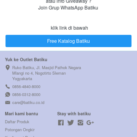
atau info Giveaway ?

Join Grup WhatsApp Batiku 

 klik link di bawah
Free Katalog Batiku
`
Yuk ke Outlet Batiku
Ruko Batiku, Jl. Masjid Pathok Negara 
Mlangi no 4, Nogotirto Sleman  
Yogyakarta
0856-4840-8000
0856-0312-8000
care@batiku.co.id
Mari kami bantu
Stay with batiku
Daftar Produk
Potongan Ongkir