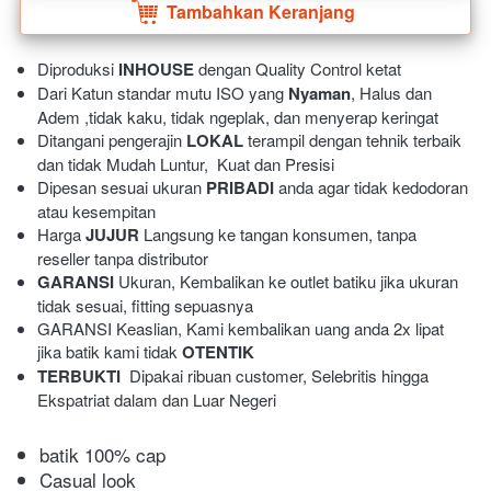
Tambahkan Keranjang
`
Diproduksi 
INHOUSE
 dengan Quality Control ketat
Dari Katun standar mutu ISO yang 
Nyaman
, Halus dan 
Adem ,tidak kaku, tidak ngeplak, dan menyerap keringat 
Ditangani pengerajin 
LOKAL
 terampil dengan tehnik terbaik 
dan tidak Mudah Luntur,  Kuat dan Presisi 
Dipesan sesuai ukuran 
PRIBADI
 anda agar tidak kedodoran 
atau kesempitan
Harga 
JUJUR
 Langsung ke tangan konsumen, tanpa 
reseller tanpa distributor
GARANSI
 Ukuran, Kembalikan ke outlet batiku jika ukuran 
tidak sesuai, fitting sepuasnya
GARANSI Keaslian, Kami kembalikan uang anda 2x lipat 
jika batik kami tidak 
OTENTIK
TERBUKTI
  Dipakai ribuan customer, Selebritis hingga 
Ekspatriat dalam dan Luar Negeri 
batik 100% cap
Casual look