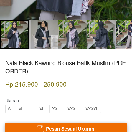
Nala Black Kawung Blouse Batik Muslim (PRE
ORDER)
Rp 215.900 - 250,900
Ukuran
S
M
L
XL
XXL
XXXL
XXXXL
Pesan Sesuai Ukuran
`