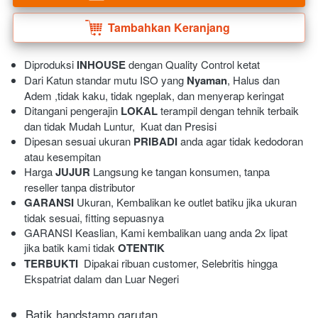
Tambahkan Keranjang
`
Diproduksi 
INHOUSE
 dengan Quality Control ketat
Dari Katun standar mutu ISO yang 
Nyaman
, Halus dan 
Adem ,tidak kaku, tidak ngeplak, dan menyerap keringat 
Ditangani pengerajin 
LOKAL
 terampil dengan tehnik terbaik 
dan tidak Mudah Luntur,  Kuat dan Presisi 
Dipesan sesuai ukuran 
PRIBADI
 anda agar tidak kedodoran 
atau kesempitan
Harga 
JUJUR
 Langsung ke tangan konsumen, tanpa 
reseller tanpa distributor
GARANSI
 Ukuran, Kembalikan ke outlet batiku jika ukuran 
tidak sesuai, fitting sepuasnya
GARANSI Keaslian, Kami kembalikan uang anda 2x lipat 
jika batik kami tidak 
OTENTIK
TERBUKTI
  Dipakai ribuan customer, Selebritis hingga 
Ekspatriat dalam dan Luar Negeri 
Batik handstamp garutan