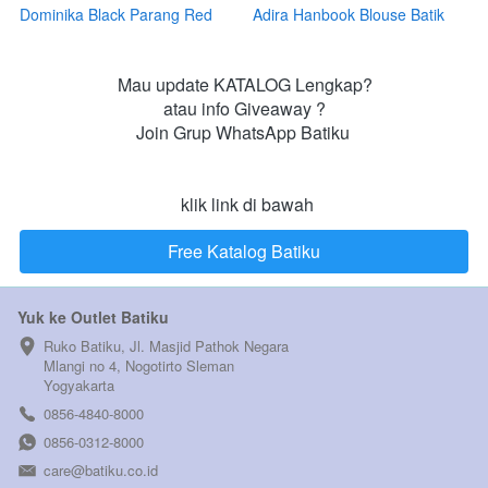
Dominika Black Parang Red
Adira Hanbook Blouse Batik
Flower Blouse Batik (PRE
Muslim (PRE ORDER)
ORDER)
Mau update KATALOG Lengkap?

atau info Giveaway ?

Join Grup WhatsApp Batiku 

 klik link di bawah
Free Katalog Batiku
`
Yuk ke Outlet Batiku
Ruko Batiku, Jl. Masjid Pathok Negara 
Mlangi no 4, Nogotirto Sleman  
Yogyakarta
0856-4840-8000
0856-0312-8000
care@batiku.co.id