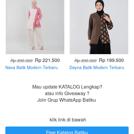
Rp 221.500
Rp 199.500
Rp 390.000
Rp 390.000
Nava Batik Modern Terbaru
Dayna Batik Modern Terbaru
(Handmade)
(Handmade)
Mau update KATALOG Lengkap?

atau info Giveaway ?

Join Grup WhatsApp Batiku 

 klik link di bawah
Free Katalog Batiku
`