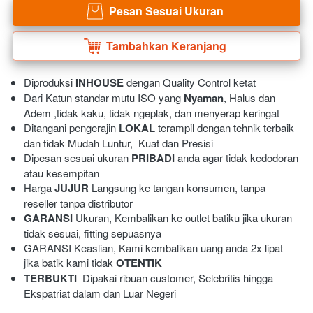
Pesan Sesuai Ukuran
`
Tambahkan Keranjang
`
Diproduksi 
INHOUSE
 dengan Quality Control ketat
Dari Katun standar mutu ISO yang 
Nyaman
, Halus dan 
Adem ,tidak kaku, tidak ngeplak, dan menyerap keringat 
Ditangani pengerajin 
LOKAL
 terampil dengan tehnik terbaik 
dan tidak Mudah Luntur,  Kuat dan Presisi 
Dipesan sesuai ukuran 
PRIBADI
 anda agar tidak kedodoran 
atau kesempitan
Harga 
JUJUR
 Langsung ke tangan konsumen, tanpa 
reseller tanpa distributor
GARANSI
 Ukuran, Kembalikan ke outlet batiku jika ukuran 
tidak sesuai, fitting sepuasnya
GARANSI Keaslian, Kami kembalikan uang anda 2x lipat 
jika batik kami tidak 
OTENTIK
TERBUKTI
  Dipakai ribuan customer, Selebritis hingga 
Ekspatriat dalam dan Luar Negeri 