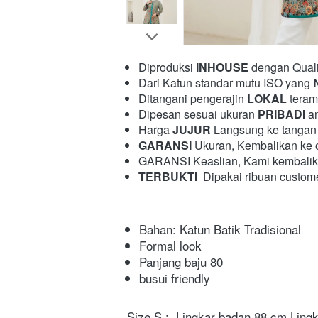
Diproduksi 
INHOUSE
 dengan Quali
Dari Katun standar mutu ISO yang 
Ditangani pengerajin 
LOKAL
 teram
Dipesan sesuai ukuran 
PRIBADI
 a
Harga 
JUJUR
 Langsung ke tangan 
GARANSI
 Ukuran, Kembalikan ke ou
GARANSI Keaslian, Kami kembalikan 
TERBUKTI
  Dipakai ribuan custom
Bahan: Katun Batik Tradisional 
Formal look
Panjang baju 80
busui friendly
Size S :  Lingkar badan 88 cm Ling