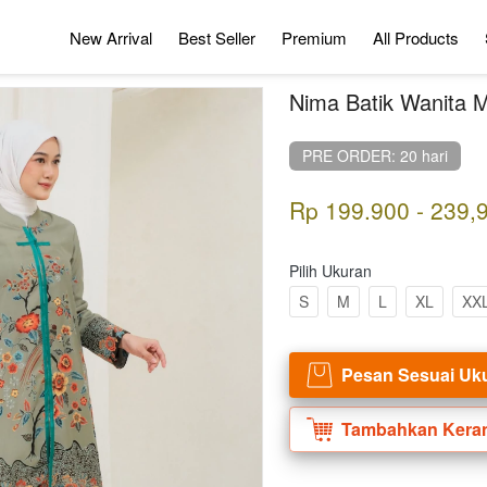
New Arrival
Best Seller
Premium
All Products
Nima Batik Wanita 
PRE ORDER: 20 hari
Rp 199.900 - 239,
Pilih Ukuran
S
M
L
XL
XX
Pesan Sesuai Uk
`
Tambahkan Kera
`