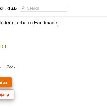
Search
Size Guide
Modern Terbaru (Handmade)
900
L
XXXL
uran
njang