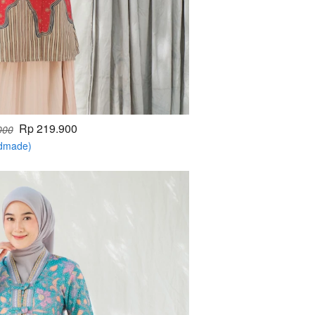
Rp 219.900
000
ndmade)