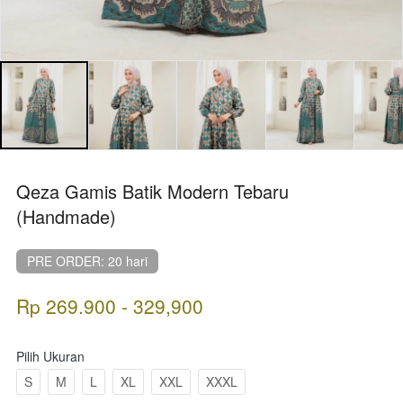
Qeza Gamis Batik Modern Tebaru
(Handmade)
PRE ORDER: 20 hari
Rp 269.900 - 329,900
Pilih Ukuran
S
M
L
XL
XXL
XXXL