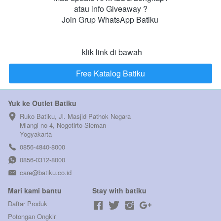
atau info Giveaway ?

Join Grup WhatsApp Batiku 

 klik link di bawah
Free Katalog Batiku
`
Yuk ke Outlet Batiku
Ruko Batiku, Jl. Masjid Pathok Negara 
Mlangi no 4, Nogotirto Sleman  
Yogyakarta
0856-4840-8000
0856-0312-8000
care@batiku.co.id
Mari kami bantu
Stay with batiku
Daftar Produk
Potongan Ongkir