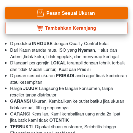
Pesan Sesuai Ukuran
`
Tambahkan Keranjang
`
Diproduksi 
INHOUSE
 dengan Quality Control ketat
Dari Katun standar mutu ISO yang 
Nyaman
, Halus dan 
Adem ,tidak kaku, tidak ngeplak, dan menyerap keringat 
Ditangani pengerajin 
LOKAL
 terampil dengan tehnik terbaik 
dan tidak Mudah Luntur,  Kuat dan Presisi 
Dipesan sesuai ukuran 
PRIBADI
 anda agar tidak kedodoran 
atau kesempitan
Harga 
JUJUR
 Langsung ke tangan konsumen, tanpa 
reseller tanpa distributor
GARANSI
 Ukuran, Kembalikan ke outlet batiku jika ukuran 
tidak sesuai, fitting sepuasnya
GARANSI Keaslian, Kami kembalikan uang anda 2x lipat 
jika batik kami tidak 
OTENTIK
TERBUKTI
  Dipakai ribuan customer, Selebritis hingga 
Ekspatriat dalam dan Luar Negeri 