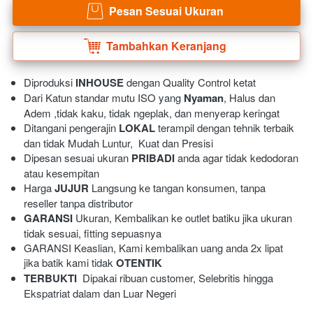
Pesan Sesuai Ukuran
`
Tambahkan Keranjang
`
Diproduksi 
INHOUSE
 dengan Quality Control ketat
Dari Katun standar mutu ISO yang 
Nyaman
, Halus dan 
Adem ,tidak kaku, tidak ngeplak, dan menyerap keringat 
Ditangani pengerajin 
LOKAL
 terampil dengan tehnik terbaik 
dan tidak Mudah Luntur,  Kuat dan Presisi 
Dipesan sesuai ukuran 
PRIBADI
 anda agar tidak kedodoran 
atau kesempitan
Harga 
JUJUR
 Langsung ke tangan konsumen, tanpa 
reseller tanpa distributor
GARANSI
 Ukuran, Kembalikan ke outlet batiku jika ukuran 
tidak sesuai, fitting sepuasnya
GARANSI Keaslian, Kami kembalikan uang anda 2x lipat 
jika batik kami tidak 
OTENTIK
TERBUKTI
  Dipakai ribuan customer, Selebritis hingga 
Ekspatriat dalam dan Luar Negeri 