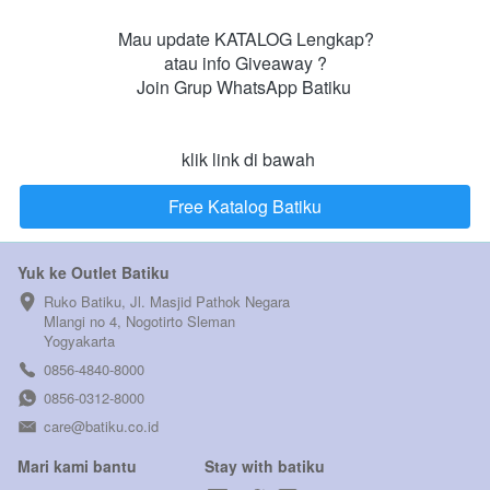
Mau update KATALOG Lengkap?

atau info Giveaway ?

Join Grup WhatsApp Batiku 

 klik link di bawah
Free Katalog Batiku
`
Yuk ke Outlet Batiku
Ruko Batiku, Jl. Masjid Pathok Negara 
Mlangi no 4, Nogotirto Sleman  
Yogyakarta
0856-4840-8000
0856-0312-8000
care@batiku.co.id
Mari kami bantu
Stay with batiku