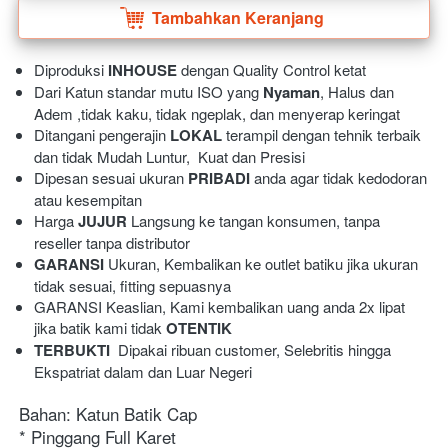
Tambahkan Keranjang
`
Diproduksi 
INHOUSE
 dengan Quality Control ketat
Dari Katun standar mutu ISO yang 
Nyaman
, Halus dan 
Adem ,tidak kaku, tidak ngeplak, dan menyerap keringat 
Ditangani pengerajin 
LOKAL
 terampil dengan tehnik terbaik 
dan tidak Mudah Luntur,  Kuat dan Presisi 
Dipesan sesuai ukuran 
PRIBADI
 anda agar tidak kedodoran 
atau kesempitan
Harga 
JUJUR
 Langsung ke tangan konsumen, tanpa 
reseller tanpa distributor
GARANSI
 Ukuran, Kembalikan ke outlet batiku jika ukuran 
tidak sesuai, fitting sepuasnya
GARANSI Keaslian, Kami kembalikan uang anda 2x lipat 
jika batik kami tidak 
OTENTIK
TERBUKTI
  Dipakai ribuan customer, Selebritis hingga 
Ekspatriat dalam dan Luar Negeri 
Bahan: Katun Batik Cap

* Pinggang Full Karet
