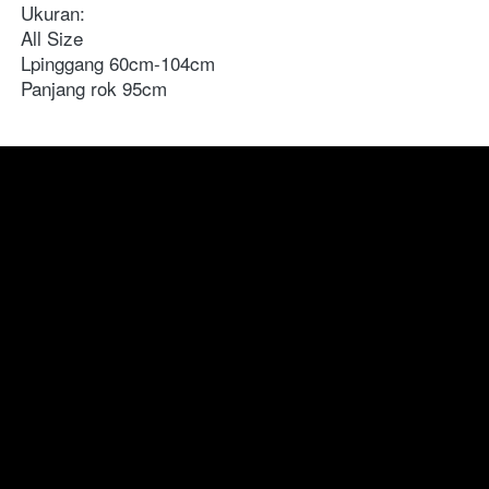
Ukuran:

All Size 

Lpinggang 60cm-104cm

Panjang rok 95cm