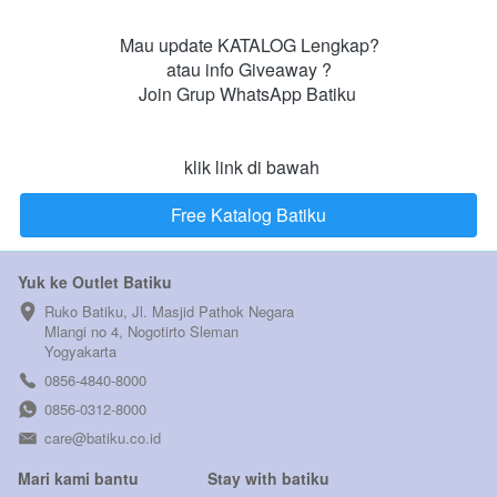
Mau update KATALOG Lengkap?

atau info Giveaway ?

Join Grup WhatsApp Batiku 

 klik link di bawah
Free Katalog Batiku
`
Yuk ke Outlet Batiku
Ruko Batiku, Jl. Masjid Pathok Negara 
Mlangi no 4, Nogotirto Sleman  
Yogyakarta
0856-4840-8000
0856-0312-8000
care@batiku.co.id
Mari kami bantu
Stay with batiku