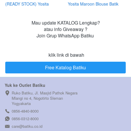
(READY STOCK) Yosita
Yosita Maroon Blouse Batik
Maroon Blouse Batik Muslim
Muslim (PRE ORDER)
Mau update KATALOG Lengkap?

atau info Giveaway ?

Join Grup WhatsApp Batiku 

 klik link di bawah
Free Katalog Batiku
`
Yuk ke Outlet Batiku
Ruko Batiku, Jl. Masjid Pathok Negara 
Mlangi no 4, Nogotirto Sleman  
Yogyakarta
0856-4840-8000
0856-0312-8000
care@batiku.co.id