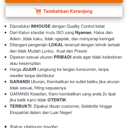
Tambahkan Keranjang
`
Diproduksi 
INHOUSE
 dengan Quality Control ketat
Dari Katun standar mutu ISO yang 
Nyaman
, Halus dan 
Adem ,tidak kaku, tidak ngeplak, dan menyerap keringat 
Ditangani pengerajin 
LOKAL
 terampil dengan tehnik terbaik 
dan tidak Mudah Luntur,  Kuat dan Presisi 
Dipesan sesuai ukuran 
PRIBADI
 anda agar tidak kedodoran 
atau kesempitan
Harga 
JUJUR
 Langsung ke tangan konsumen, tanpa 
reseller tanpa distributor
GARANSI
 Ukuran, Kembalikan ke outlet batiku jika ukuran 
tidak sesuai, fitting sepuasnya
GARANSI Keaslian, Kami kembalikan uang anda 2x lipat 
jika batik kami tidak 
OTENTIK
TERBUKTI
  Dipakai ribuan customer, Selebritis hingga 
Ekspatriat dalam dan Luar Negeri 
Katun platinum toyobo