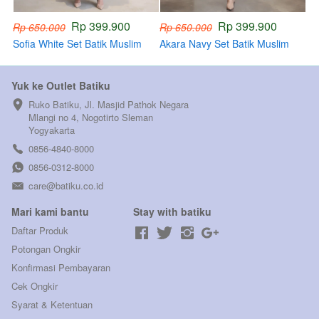
Rp 399.900
Rp 399.900
Rp 650.000
Rp 650.000
Sofia White Set Batik Muslim
Akara Navy Set Batik Muslim
(PRE ORDER)
(PRE ORDER)
Yuk ke Outlet Batiku
Ruko Batiku, Jl. Masjid Pathok Negara 
Mlangi no 4, Nogotirto Sleman  
Yogyakarta
0856-4840-8000
0856-0312-8000
care@batiku.co.id
Mari kami bantu
Stay with batiku
Daftar Produk
Potongan Ongkir
Konfirmasi Pembayaran
Cek Ongkir
Syarat & Ketentuan