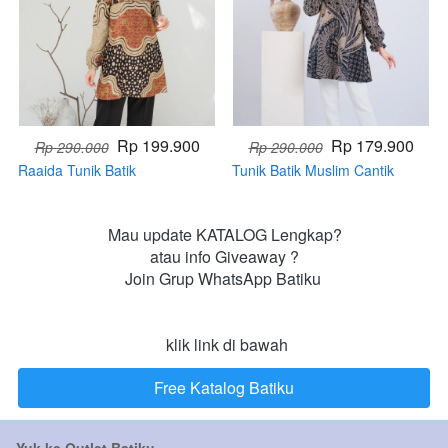
Rp 199.900
Rp 179.900
Rp 290.000
Rp 290.000
Raaida Tunik Batik
Tunik Batik Muslim Cantik
(Handmade)
Raras (Handmade)
Mau update KATALOG Lengkap?

atau info Giveaway ?

Join Grup WhatsApp Batiku 

 klik link di bawah
Free Katalog Batiku
`
Yuk ke Outlet Batiku